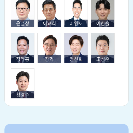
윤철상
이교희
이영재
이한솔
장래홍
장혁
정선희
조성준
황경수