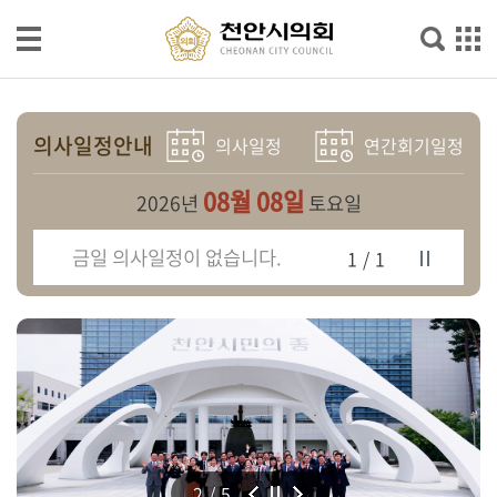
본문으로 바로가기
메인메뉴 바로가기
의
회
의사일정안내
의사일정
연간회기일정
소
개
08월 08일
2026년
토요일
의
금일 의사일정이 없습니다.
1/1
원
광
장
의
정
활
동
2/5