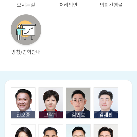
오시는길
처리의안
의회간행물
방청/견학안내
권오중
고락희
김민호
김세환