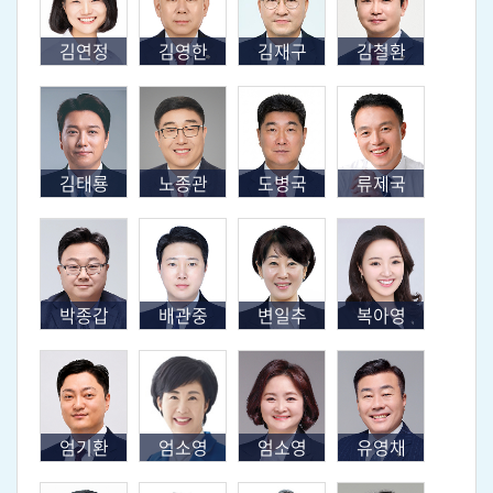
김연정
김영한
김재구
김철환
김태룡
노종관
도병국
류제국
박종갑
배관중
변일추
복아영
엄기환
엄소영
엄소영
유영채