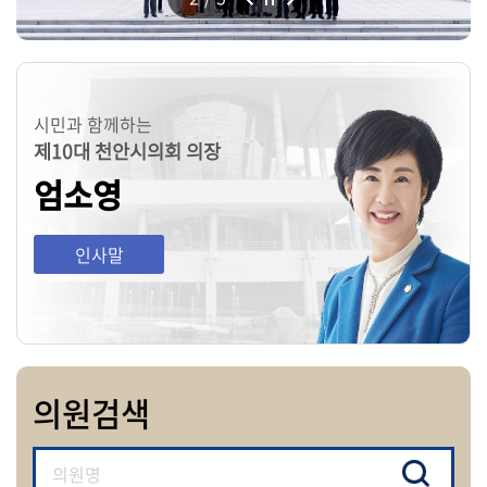
의
회
소
식
시민과 함께하는
의
제10대 천안시의회 의장
안
엄소영
전
자
인사말
회
의
록
영
의원검색
상
회
의
록