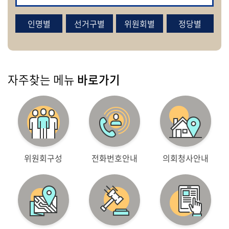
인명별
선거구별
위원회별
정당별
열
린
의
회
자주찾는 메뉴
바로가기
사
이
트
안
내
위원회구성
전화번호안내
의회청사안내