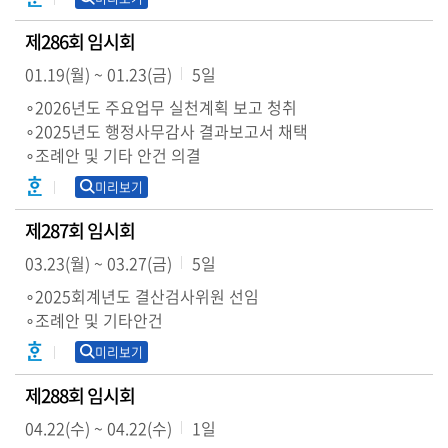
의
회
제286회 임시회
소
01.19(월) ~ 01.23(금)
5일
식
∘2026년도 주요업무 실천계획 보고 청취
∘2025년도 행정사무감사 결과보고서 채택
의
∘조례안 및 기타 안건 의결
안
미리보기
전
제287회 임시회
자
회
03.23(월) ~ 03.27(금)
5일
의
∘2025회계년도 결산검사위원 선임
록
∘조례안 및 기타안건
영
미리보기
상
제288회 임시회
회
의
04.22(수) ~ 04.22(수)
1일
록