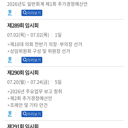
2026년도 일반회계 제1회 추가경정예산안
열
미리보기
린
제289회 임시회
의
회
07.02(목) ~ 07.02(목)
1일
∘제10대 의회 전반기 의장·부의장 선거
사
∘상임위원회 구성 및 위원장 선거
이
미리보기
트
안
제290회 임시회
내
07.20(월) ~ 07.24(금)
5일
∘2026년 주요업무 보고 청취
∘제2회 추가경정예산안
∘조례안 및 기타 안건
미리보기
제291회 임시회