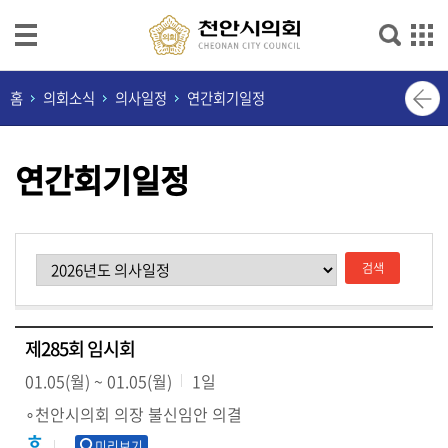
본문으로 바로가기
메인메뉴 바로가기
의
홈
의회소식
의사일정
연간회기일정
회
소
연간회기일정
개
의
원
광
장
의
제285회 임시회
정
01.05(월) ~ 01.05(월)
1일
활
동
∘천안시의회 의장 불신임안 의결
미리보기