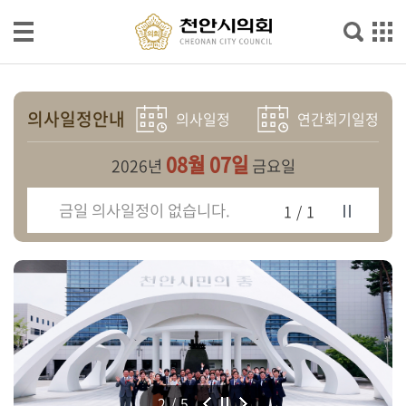
본문으로 바로가기
메인메뉴 바로가기
의
회
의사일정안내
의사일정
연간회기일정
소
개
08월 07일
2026년
금요일
의
금일 의사일정이 없습니다.
1/1
원
광
장
의
정
활
동
2/5