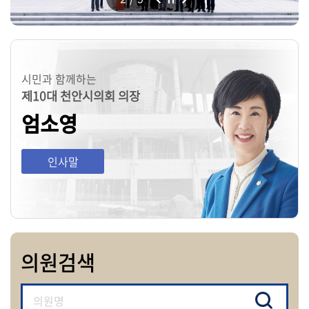
의
회
소
식
시민과 함께하는
의
제10대 천안시의회 의장
안
엄소영
전
자
인사말
회
의
록
영
의원검색
상
회
의
록