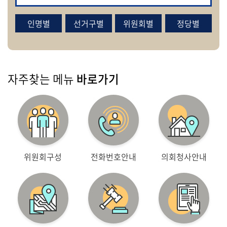
인명별
선거구별
위원회별
정당별
열
린
의
회
자주찾는 메뉴
바로가기
사
이
트
안
내
위원회구성
전화번호안내
의회청사안내