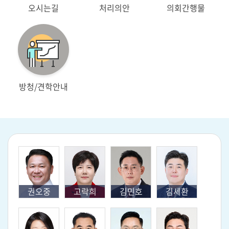
오시는길
처리의안
의회간행물
방청/견학안내
권오중
고락희
김민호
김세환