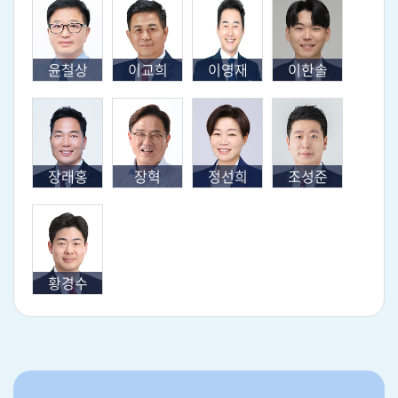
윤철상
이교희
이영재
이한솔
장래홍
장혁
정선희
조성준
황경수